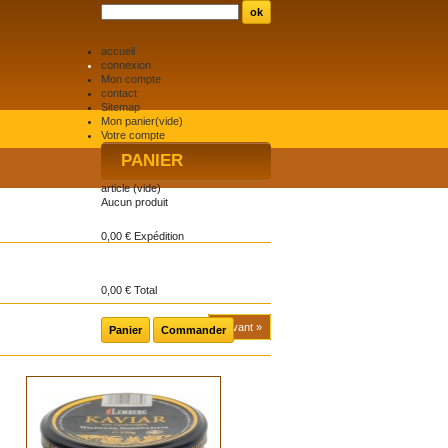
accueil
connexion
Mon compte
contact
Sitemap
Mon panier
(vide)
Votre compte
PANIER
article
(vide)
Aucun produit
0,00 €
Expédition
0,00 €
Total
Suivant »
Panier
Commander