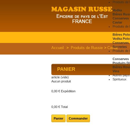
Produits de
Vodka
Bières Rus
Conserves
Caviar
Produits de
Bières Pol
Vodka Polo
Conserves
Sucreries
Accueil
>
Produits de Russie
>
Caviar
Produits de
Conserves
Produits Di
Bières Rou
PANIER
Vins
Autres pays 
article
(vide)
Spiritueux
Aucun produit
0,00 €
Expédition
0,00 €
Total
Panier
Commander