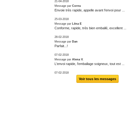
21-04-2018
Message par
Cornu
Envoie très rapide, appelle avant l'envoi pour ...
25-03-2018
Message par
Léna E
Conforme, rapide, très bien emballé, excellent ...
28-02-2018
Message par
Dan
Parfait...!
07-02-2018
Message par
Alena V.
L'envoi rapide, l'emballage soigneux, tout est ...
07-02-2018
Voir tous les messages