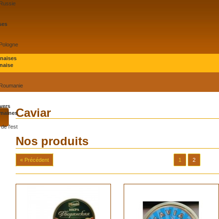
 Russie
ses
 Pologne
onaises
naise
 Roumanie
vers
Caviar
maines
de l'est
Nos produits
« Précédent
1
2