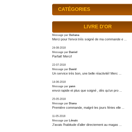
CATÉGORIES
LIVRE D'OR
Message par
Ouliana
Merci pour l'envoi très soigné de ma commande e ...
24-08-2018
Message par
Daniel
Parfait! Merci!
22-07-2018
Message par
David
Un service très bon, une belle réactivité! Merc ...
14-06-2018
Message par
yann
envoi rapide et plus que soigné , dès qu'un pro ...
25-05-2018
Message par
Diana
Première commande, malgré les jours féries elle ...
11-05-2018
Message par
Lénaïc
J'avais l'habitude d'aller directement au magas ...