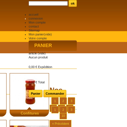
accueil
connexion
Mon compte
contact
Sitemap
Mon panier
(vide)
Votre compte
PANIER
article
(vide)
Aucun produit
0,00 €
Expédition
0,00 €
Total
Nos
Panier
Commander
1
2
3
4
5
6
...
1
2
3
Confitures
10
« Précédent