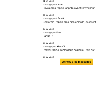
21-04-2018
Message par
Cornu
Envoie très rapide, appelle avant l'envoi pour ...
25-03-2018
Message par
Léna E
Conforme, rapide, très bien emballé, excellent ...
28-02-2018
Message par
Dan
Parfait...!
07-02-2018
Message par
Alena V.
L'envoi rapide, l'emballage soigneux, tout est ...
07-02-2018
Voir tous les messages