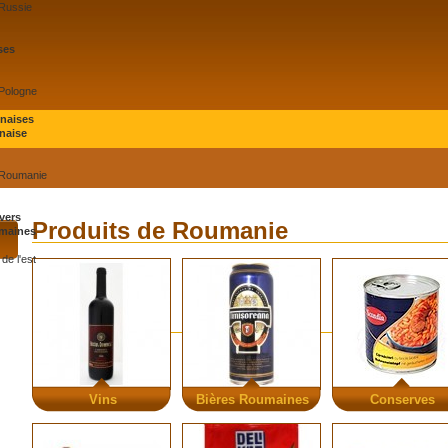
 Russie
ses
 Pologne
onaises
naise
 Roumanie
vers
Produits de Roumanie
maines
de l'est
Vins
Bières Roumaines
Conserves