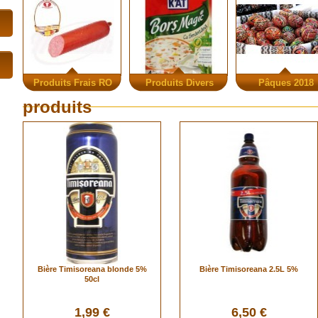
Produits Frais RO
Produits Divers
Pâques 2018
produits
Bière Timisoreana blonde 5%
Bière Timisoreana 2.5L 5%
50cl
1,99 €
6,50 €