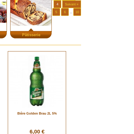
4
Suivant »
5
6
...
10
Pâtisserie
Bière Golden Brau 2L 5%
6,00 €