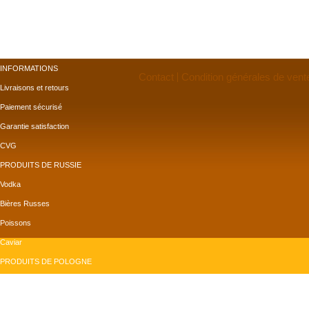
INFORMATIONS
Contact
Condition générales de vent
Livraisons et retours
Paiement sécurisé
Garantie satisfaction
CVG
PRODUITS DE RUSSIE
Vodka
Bières Russes
Poissons
Caviar
PRODUITS DE POLOGNE
Bières Polonaises
Confiserie