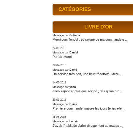
CATÉGORIES
LIVRE D'OR
Message par
Ouliana
Merci pour l'envoi très soigné de ma commande e ...
24-08-2018
Message par
Daniel
Parfait! Merci!
22-07-2018
Message par
David
Un service très bon, une belle réactivité! Merc ...
14-06-2018
Message par
yann
envoi rapide et plus que soigné , dès qu'un pro ...
25-05-2018
Message par
Diana
Première commande, malgré les jours féries elle ...
11-05-2018
Message par
Lénaïc
J'avais l'habitude d'aller directement au magas ...