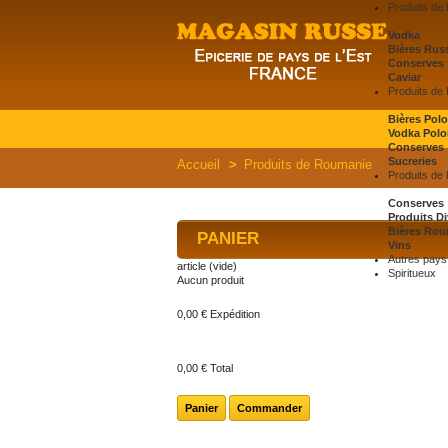
Produits de
Vodka
Bières Rus
Conserves
Caviar
Produits de
Bières Pol
Vodka Polo
Conserves
Sucreries
Accueil
>
Produits de Roumanie
Produits de
Conserves
Produits Di
Bières Rou
PANIER
Vins
Autres pays 
article
(vide)
Spiritueux
Aucun produit
0,00 €
Expédition
0,00 €
Total
Panier
Commander