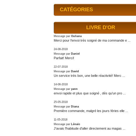
CATÉGORIES
LIVRE D'OR
Message par
Ouliana
Merci pour l'envoi très soigné de ma commande e ...
24-08-2018
Message par
Daniel
Parfait! Merci!
22-07-2018
Message par
David
Un service très bon, une belle réactivité! Merc ...
14-06-2018
Message par
yann
envoi rapide et plus que soigné , dès qu'un pro ...
25-05-2018
Message par
Diana
Première commande, malgré les jours féries elle ...
11-05-2018
Message par
Lénaïc
J'avais l'habitude d'aller directement au magas ...