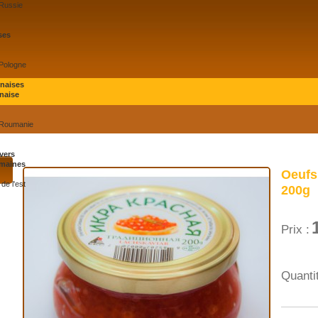
 Russie
ses
 Pologne
onaises
naise
 Roumanie
vers
maines
Oeufs
de l'est
200g
Prix :
Quantit