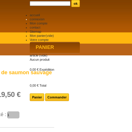
accueil
connexion
Mon compte
contact
Sitemap
Mon panier
(vide)
Votre compte
PANIER
article
(vide)
Aucun produit
0,00 €
Expédition
 de saumon sauvage
0,00 €
Total
19,50 €
Panier
Commander
é :