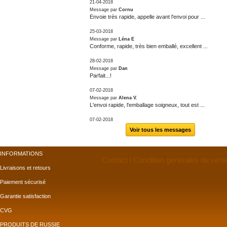
21-04-2018
Message par
Cornu
Envoie très rapide, appelle avant l'envoi pour ...
25-03-2018
Message par
Léna E
Conforme, rapide, très bien emballé, excellent ...
28-02-2018
Message par
Dan
Parfait...!
07-02-2018
Message par
Alena V.
L'envoi rapide, l'emballage soigneux, tout est ...
07-02-2018
Voir tous les messages
INFORMATIONS
Contact
Condition générales de vent
Livraisons et retours
Paiement sécurisé
Garantie satisfaction
CVG
PRODUITS DE RUSSIE