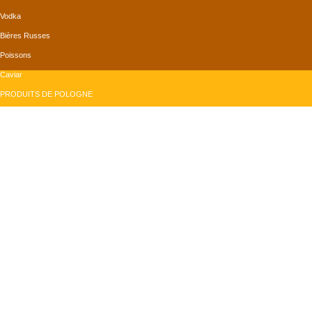
Vodka
Bières Russes
Poissons
Caviar
PRODUITS DE POLOGNE
Bières Polonaises
Confiserie
Produits de la mer
Produits Divers
PRODUITS DE ROUMANIE
Conserves
Produits Divers
Grains de tournesol
Vins
monMagasinRusse.com