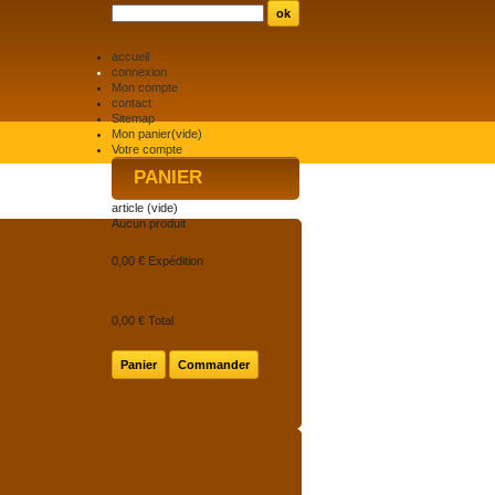
accueil
connexion
Mon compte
contact
Sitemap
Mon panier
(vide)
Votre compte
PANIER
article
(vide)
Aucun produit
0,00 €
Expédition
0,00 €
Total
Panier
Commander