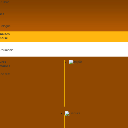
 Russie
ses
 Pologne
onaises
naise
 Roumanie
vers
maines
de l'est