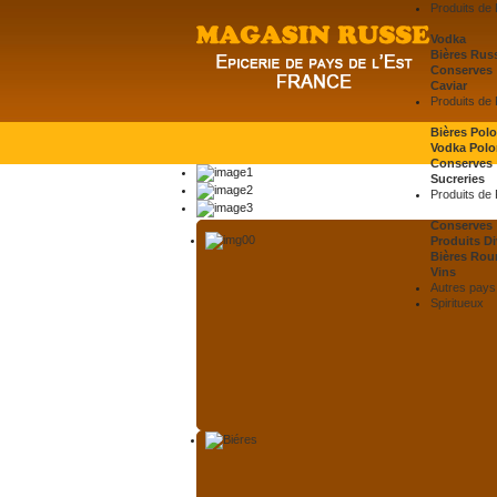
Produits de
Vodka
Bières Rus
Conserves
Caviar
Produits de
Bières Pol
Vodka Polo
Conserves
Sucreries
Produits de
Conserves
Produits Di
Bières Rou
Vins
Autres pays 
Spiritueux