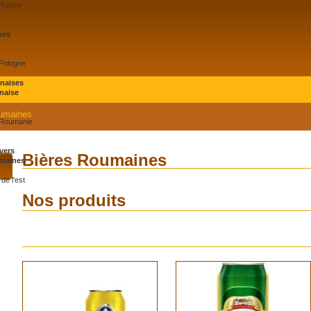
 Russie
ses
 Pologne
onaises
naise
umaines
 Roumanie
vers
Bières Roumaines
maines
de l'est
Nos produits