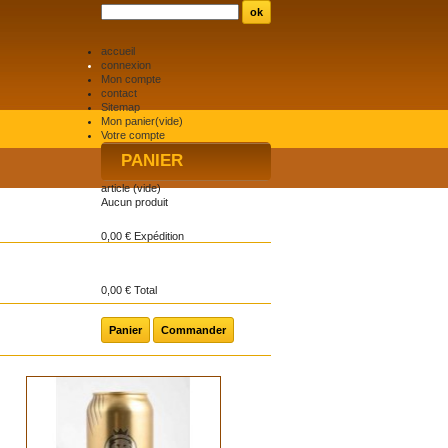
accueil
connexion
Mon compte
contact
Sitemap
Mon panier
(vide)
Votre compte
PANIER
article
(vide)
Aucun produit
0,00 €
Expédition
0,00 €
Total
Panier
Commander