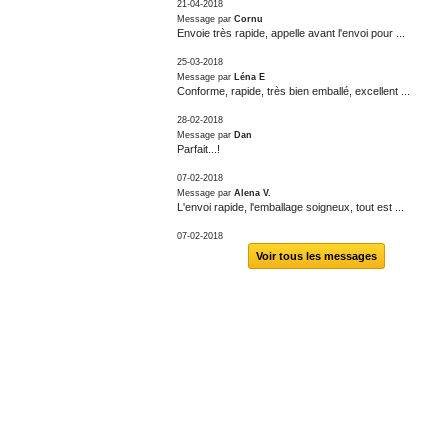
21-04-2018
Message par
Cornu
Envoie très rapide, appelle avant l'envoi pour ...
25-03-2018
Message par
Léna E
Conforme, rapide, très bien emballé, excellent ...
28-02-2018
Message par
Dan
Parfait...!
07-02-2018
Message par
Alena V.
L'envoi rapide, l'emballage soigneux, tout est ...
07-02-2018
Voir tous les messages