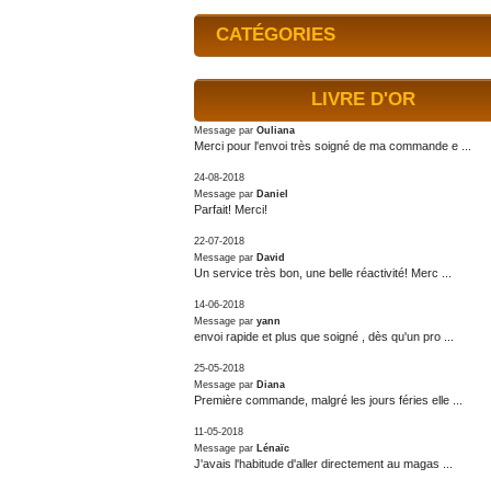
CATÉGORIES
LIVRE D'OR
Message par
Ouliana
Merci pour l'envoi très soigné de ma commande e ...
24-08-2018
Message par
Daniel
Parfait! Merci!
22-07-2018
Message par
David
Un service très bon, une belle réactivité! Merc ...
14-06-2018
Message par
yann
envoi rapide et plus que soigné , dès qu'un pro ...
25-05-2018
Message par
Diana
Première commande, malgré les jours féries elle ...
11-05-2018
Message par
Lénaïc
J'avais l'habitude d'aller directement au magas ...