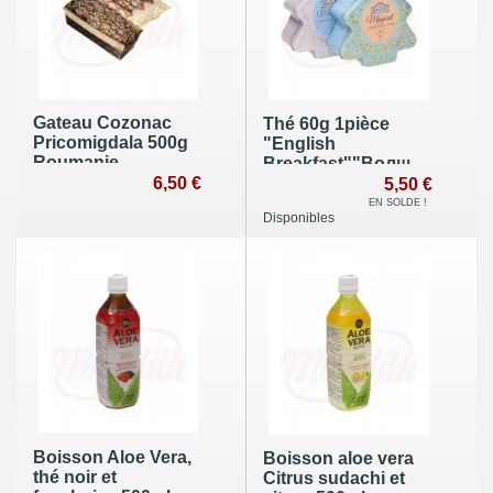
Gateau Cozonac
Thé 60g 1pièce
Pricomigdala 500g
"English
Roumanie
Breakfast""Волшебная
6,50 €
рождественская
5,50 €
елка"
EN SOLDE !
Disponibles
Boisson Aloe Vera,
Boisson aloe vera
thé noir et
Citrus sudachi et