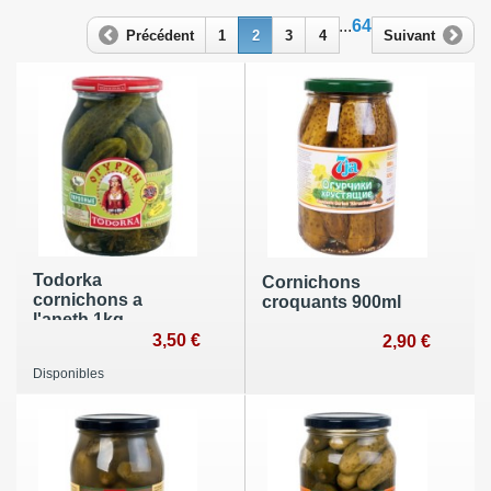
...
64
Précédent
1
2
3
4
Suivant
Todorka
Cornichons
cornichons a
croquants 900ml
l'aneth 1kg
3,50 €
2,90 €
Disponibles