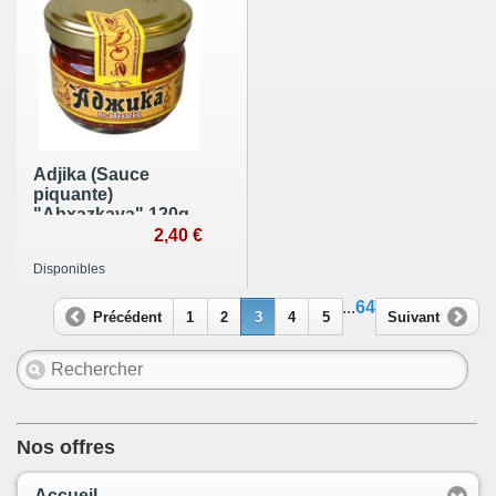
Adjika (Sauce
piquante)
"Abxazkaya" 120g
2,40 €
Disponibles
...
64
Précédent
1
2
3
4
5
Suivant
Nos offres
Accueil