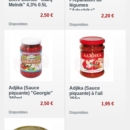
Melnik" 4,3% 0.5L
légumes
"Adschika"
2,50 €
légèrement
2,20 €
piquante 290g
Disponibles
Disponibles
Adjika (Sauce
Adjika (Sauce
piquante) "Georgie"
piquante) à l'ail
360ml
255g
2,50 €
1,95 €
Disponibles
Disponibles