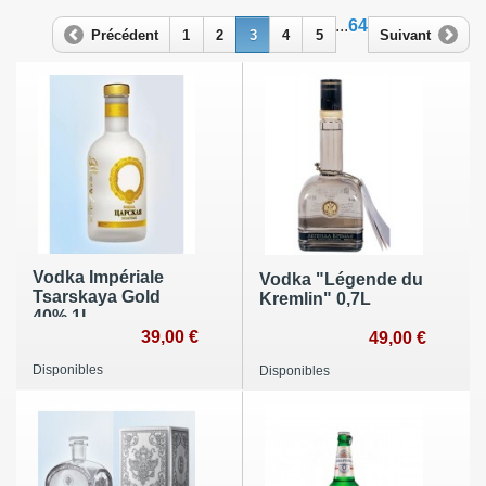
...
64
Précédent
1
2
3
4
5
Suivant
Vodka Impériale
Vodka "Légende du
Tsarskaya Gold
Kremlin" 0,7L
40% 1L
39,00 €
49,00 €
Disponibles
Disponibles