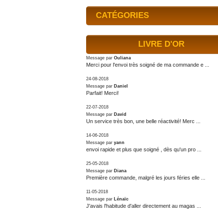
CATÉGORIES
LIVRE D'OR
Message par
Ouliana
Merci pour l'envoi très soigné de ma commande e ...
24-08-2018
Message par
Daniel
Parfait! Merci!
22-07-2018
Message par
David
Un service très bon, une belle réactivité! Merc ...
14-06-2018
Message par
yann
envoi rapide et plus que soigné , dès qu'un pro ...
25-05-2018
Message par
Diana
Première commande, malgré les jours féries elle ...
11-05-2018
Message par
Lénaïc
J'avais l'habitude d'aller directement au magas ...