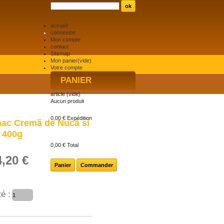
accueil
connexion
Mon compte
contact
Sitemap
Mon panier
(vide)
Votre compte
PANIER
article
(vide)
Aucun produit
0,00 €
Expédition
ac Cremã de Nucã si
 400g
0,00 €
Total
4,20 €
Panier
Commander
é :