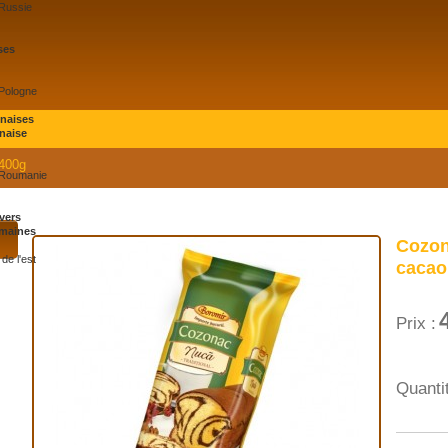
 Russie
ses
 Pologne
onaises
naise
400g
 Roumanie
vers
maines
Cozon
de l'est
cacao
Prix :
Quantit