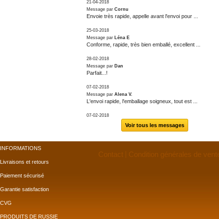
21-04-2018
Message par
Cornu
Envoie très rapide, appelle avant l'envoi pour ...
25-03-2018
Message par
Léna E
Conforme, rapide, très bien emballé, excellent ...
28-02-2018
Message par
Dan
Parfait...!
07-02-2018
Message par
Alena V.
L'envoi rapide, l'emballage soigneux, tout est ...
07-02-2018
Voir tous les messages
INFORMATIONS
Contact
Condition générales de vent
Livraisons et retours
Paiement sécurisé
Garantie satisfaction
CVG
PRODUITS DE RUSSIE