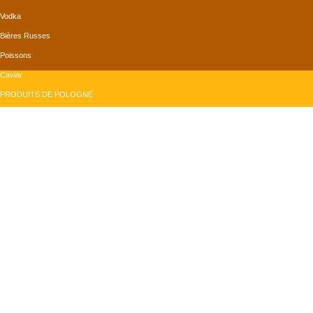
Vodka
Bières Russes
Poissons
Caviar
PRODUITS DE POLOGNE
Bières Polonaises
Confiserie
Produits de la mer
Produits Divers
PRODUITS DE ROUMANIE
Conserves
Produits Divers
Grains de tournesol
Vins
monMagasinRusse.com