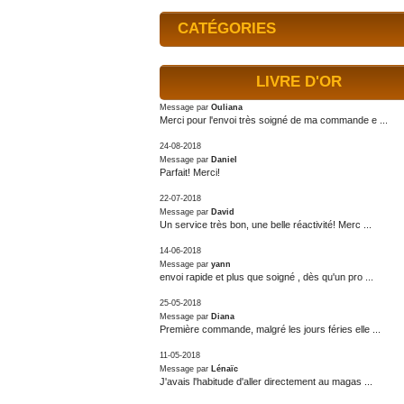
CATÉGORIES
LIVRE D'OR
Message par
Ouliana
Merci pour l'envoi très soigné de ma commande e ...
24-08-2018
Message par
Daniel
Parfait! Merci!
22-07-2018
Message par
David
Un service très bon, une belle réactivité! Merc ...
14-06-2018
Message par
yann
envoi rapide et plus que soigné , dès qu'un pro ...
25-05-2018
Message par
Diana
Première commande, malgré les jours féries elle ...
11-05-2018
Message par
Lénaïc
J'avais l'habitude d'aller directement au magas ...