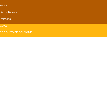
Vodka
Bières Russes
Poissons
Caviar
PRODUITS DE POLOGNE
Bières Polonaises
Confiserie
Produits de la mer
Produits Divers
PRODUITS DE ROUMANIE
Conserves
Produits Divers
Grains de tournesol
Vins
monMagasinRusse.com