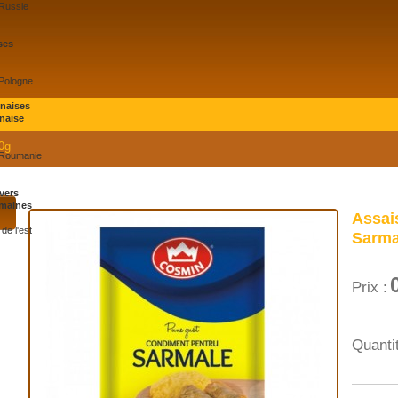
 Russie
ses
 Pologne
onaises
naise
0g
 Roumanie
vers
maines
Assai
de l'est
Sarma
Prix :
Quantit