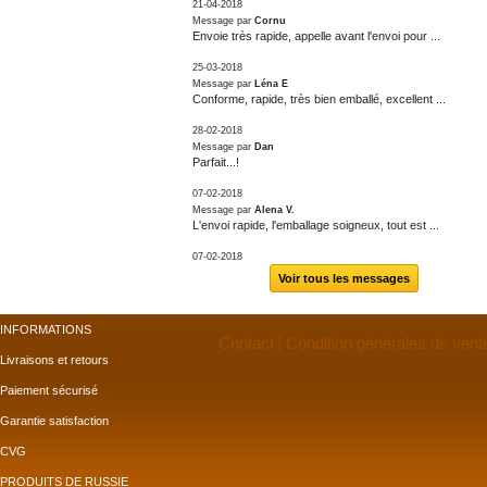
21-04-2018
Message par
Cornu
Envoie très rapide, appelle avant l'envoi pour ...
25-03-2018
Message par
Léna E
Conforme, rapide, très bien emballé, excellent ...
28-02-2018
Message par
Dan
Parfait...!
07-02-2018
Message par
Alena V.
L'envoi rapide, l'emballage soigneux, tout est ...
07-02-2018
Voir tous les messages
INFORMATIONS
Contact
Condition générales de vent
Livraisons et retours
Paiement sécurisé
Garantie satisfaction
CVG
PRODUITS DE RUSSIE