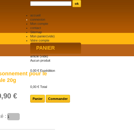
accueil
connexion
Mon compte
contact
Sitemap
Mon panier
(vide)
Votre compte
PANIER
article
(vide)
Aucun produit
0,00 €
Expédition
sonnement pour le
le 20g
0,00 €
Total
0,90 €
Panier
Commander
é :