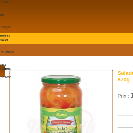
 Russie
ses
 Pologne
onaises
naise
 Roumanie
vers
maines
Salad
de l'est
870g
Prix :