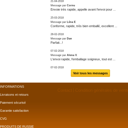
21-04-2018
Message par
Cornu
Envoie très rapide, appelle avant l'envoi pour ...
25-03-2018
Message par
Léna E
Conforme, rapide, très bien emballé, excellent ...
28-02-2018
Message par
Dan
Parfait...!
07-02-2018
Message par
Alena V.
L'envoi rapide, l'emballage soigneux, tout est ...
07-02-2018
Voir tous les messages
INFORMATIONS
Contact
Condition générales de vent
Livraisons et retours
Paiement sécurisé
Garantie satisfaction
CVG
PRODUITS DE RUSSIE