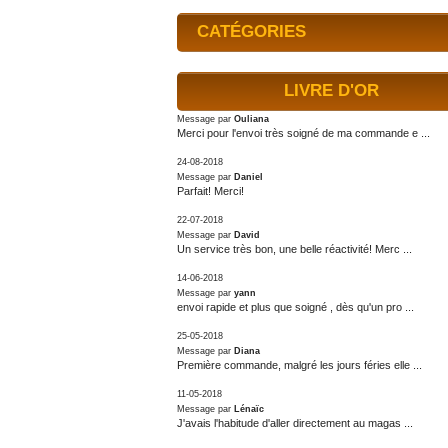
CATÉGORIES
LIVRE D'OR
Message par
Ouliana
Merci pour l'envoi très soigné de ma commande e ...
24-08-2018
Message par
Daniel
Parfait! Merci!
22-07-2018
Message par
David
Un service très bon, une belle réactivité! Merc ...
14-06-2018
Message par
yann
envoi rapide et plus que soigné , dès qu'un pro ...
25-05-2018
Message par
Diana
Première commande, malgré les jours féries elle ...
11-05-2018
Message par
Lénaïc
J'avais l'habitude d'aller directement au magas ...