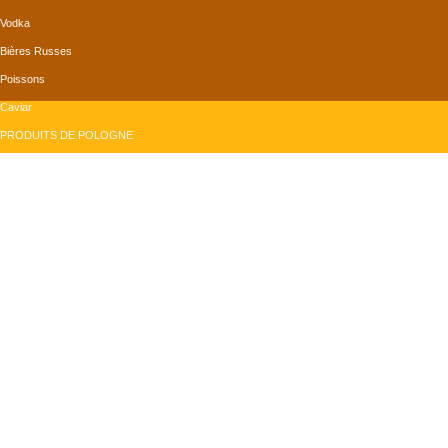
Vodka
Bières Russes
Poissons
Caviar
PRODUITS DE POLOGNE
Bières Polonaises
Confiserie
Produits de la mer
Produits Divers
PRODUITS DE ROUMANIE
Conserves
Produits Divers
Grains de tournesol
Vins
monMagasinRusse.com