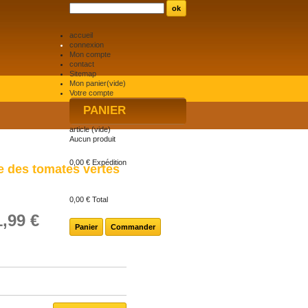
accueil
connexion
Mon compte
contact
Sitemap
Mon panier
(vide)
Votre compte
PANIER
article
(vide)
Aucun produit
0,00 €
Expédition
e des tomates vertes
0,00 €
Total
1,99 €
Panier
Commander