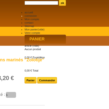
accueil
connexion
Mon compte
contact
Sitemap
Mon panier
(vide)
Votre compte
PANIER
article
(vide)
Aucun produit
0,00 €
Expédition
ns marinés "Zolotije"
0,00 €
Total
3,20 €
Panier
Commander
é :