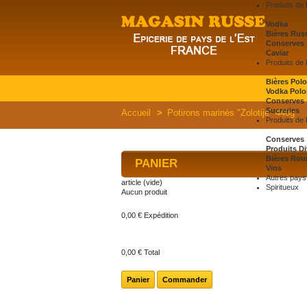
Produits de
Vodka
Bières Rus
Conserves
Caviar
Produits de
Bières Pol
Vodka Polo
Conserves
Sucreries
Accueil
>
Potirons marinés "Zolotije" 440g
Produits de
Conserves
Produits Di
Bières Rou
PANIER
Vins
Autres pays 
article
(vide)
Spiritueux
Aucun produit
0,00 €
Expédition
0,00 €
Total
Panier
Commander