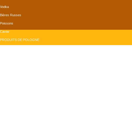
Vodka
Bières Russes
Poissons
Caviar
PRODUITS DE POLOGNE
Bières Polonaises
Confiserie
Produits de la mer
Produits Divers
PRODUITS DE ROUMANIE
Conserves
Produits Divers
Grains de tournesol
Vins
monMagasinRusse.com