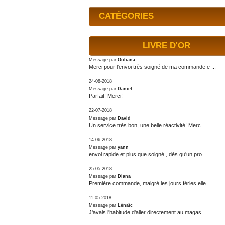
CATÉGORIES
LIVRE D'OR
Message par
Ouliana
Merci pour l'envoi très soigné de ma commande e ...
24-08-2018
Message par
Daniel
Parfait! Merci!
22-07-2018
Message par
David
Un service très bon, une belle réactivité! Merc ...
14-06-2018
Message par
yann
envoi rapide et plus que soigné , dès qu'un pro ...
25-05-2018
Message par
Diana
Première commande, malgré les jours féries elle ...
11-05-2018
Message par
Lénaïc
J'avais l'habitude d'aller directement au magas ...