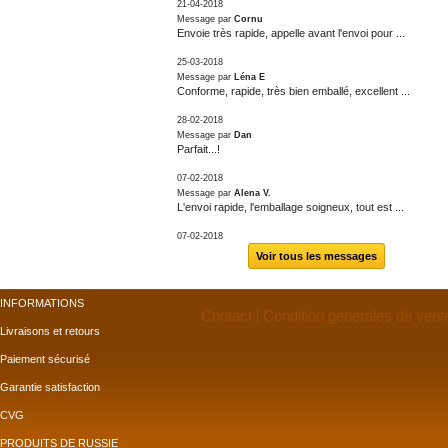
21-04-2018
Message par
Cornu
Envoie très rapide, appelle avant l'envoi pour ...
25-03-2018
Message par
Léna E
Conforme, rapide, très bien emballé, excellent ...
28-02-2018
Message par
Dan
Parfait...!
07-02-2018
Message par
Alena V.
L'envoi rapide, l'emballage soigneux, tout est ...
07-02-2018
Voir tous les messages
INFORMATIONS
Contact
Condition générales de vent
Livraisons et retours
Paiement sécurisé
Garantie satisfaction
CVG
PRODUITS DE RUSSIE