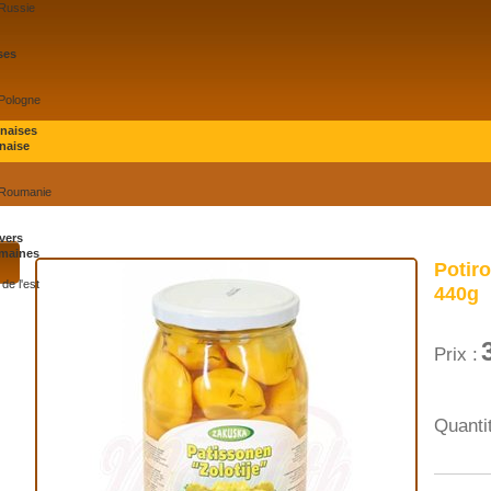
 Russie
ses
 Pologne
onaises
naise
 Roumanie
vers
maines
Potiro
de l'est
440g
Prix :
Quantit