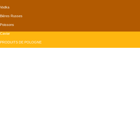
Vodka
Bières Russes
Poissons
Caviar
PRODUITS DE POLOGNE
Bières Polonaises
Confiserie
Produits de la mer
Produits Divers
PRODUITS DE ROUMANIE
Conserves
Produits Divers
Grains de tournesol
Vins
monMagasinRusse.com