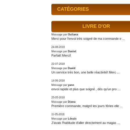
CATÉGORIES
LIVRE D'OR
Message par
Ouliana
Merci pour l'envoi très soigné de ma commande e ...
24-08-2018
Message par
Daniel
Parfait! Merci!
22-07-2018
Message par
David
Un service très bon, une belle réactivité! Merc ...
14-06-2018
Message par
yann
envoi rapide et plus que soigné , dès qu'un pro ...
25-05-2018
Message par
Diana
Première commande, malgré les jours féries elle ...
11-05-2018
Message par
Lénaïc
J'avais l'habitude d'aller directement au magas ...