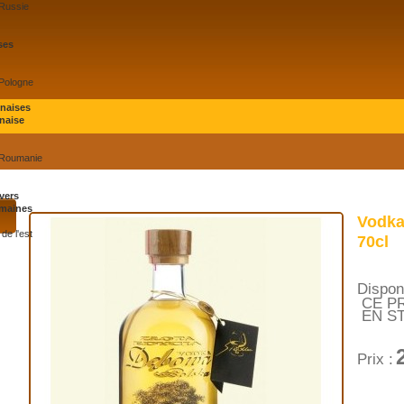
 Russie
ses
 Pologne
onaises
naise
 Roumanie
vers
maines
Vodka
de l'est
70cl
Disponi
CE P
EN S
Prix :