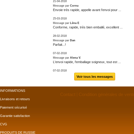
21-04-2018
Message par
Cornu
Envoie très rapide, appelle avant l'envoi pour ...
25-03-2018
Message par
Léna E
Conforme, rapide, très bien emballé, excellent ...
28-02-2018
Message par
Dan
Parfait...!
07-02-2018
Message par
Alena V.
L'envoi rapide, l'emballage soigneux, tout est ...
07-02-2018
Voir tous les messages
INFORMATIONS
Contact
Condition générales de vent
Livraisons et retours
Paiement sécurisé
Garantie satisfaction
CVG
PRODUITS DE RUSSIE